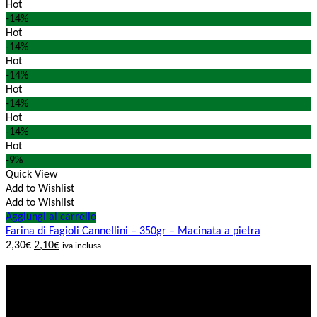
Hot
-14%
Hot
-14%
Hot
-14%
Hot
-14%
Hot
-14%
Hot
-9%
Quick View
Add to Wishlist
Add to Wishlist
Aggiungi al carrello
Farina di Fagioli Cannellini – 350gr – Macinata a pietra
2,30
€
2,10
€
iva inclusa
COSA VUOL DIRE SCEGLIERCI?
SODDISFAZIONE 100% GARANTITA