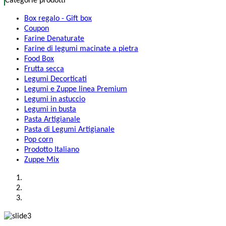
Categorie prodotti
Box regalo - Gift box
Coupon
Farine Denaturate
Farine di legumi macinate a pietra
Food Box
Frutta secca
Legumi Decorticati
Legumi e Zuppe linea Premium
Legumi in astuccio
Legumi in busta
Pasta Artigianale
Pasta di Legumi Artigianale
Pop corn
Prodotto Italiano
Zuppe Mix