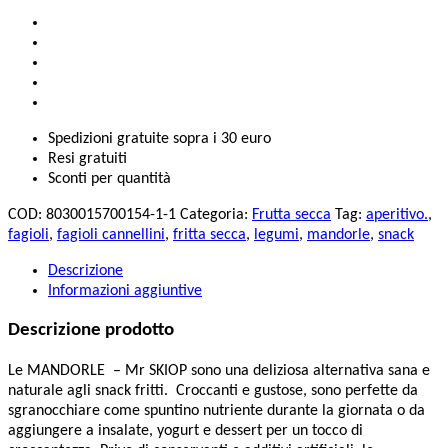
Spedizioni gratuite sopra i 30 euro
Resi gratuiti
Sconti per quantità
COD:
8030015700154-1-1
Categoria:
Frutta secca
Tag:
aperitivo.
,
fagioli
,
fagioli cannellini
,
fritta secca
,
legumi
,
mandorle
,
snack
Descrizione
Informazioni aggiuntive
Descrizione prodotto
Le MANDORLE – Mr SKIOP sono una deliziosa alternativa sana e
naturale agli snack fritti. Croccanti e gustose, sono perfette da
sgranocchiare come spuntino nutriente durante la giornata o da
aggiungere a insalate, yogurt e dessert per un tocco di