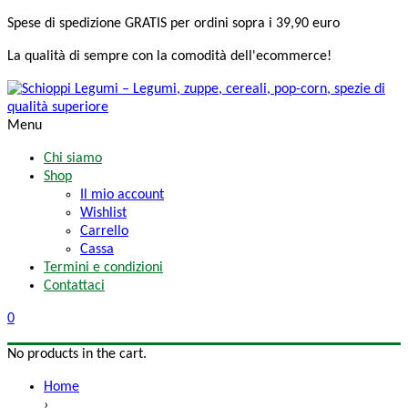
Spese di spedizione
GRATIS
per ordini sopra i 39,90 euro
La qualità di sempre
con la comodità
dell'ecommerce!
Menu
Chi siamo
Shop
Il mio account
Wishlist
Carrello
Cassa
Termini e condizioni
Contattaci
0
No products in the cart.
Home
›