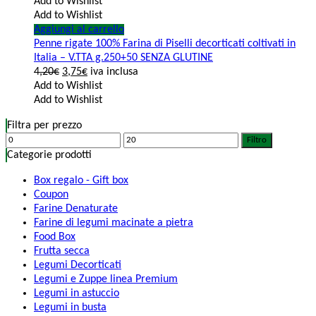
Add to Wishlist
Add to Wishlist
Aggiungi al carrello
Penne rigate 100% Farina di Piselli decorticati coltivati in
Italia – V.TTA g.250+50 SENZA GLUTINE
4,20
€
3,75
€
iva inclusa
Add to Wishlist
Add to Wishlist
Filtra per prezzo
Filtro
Categorie prodotti
Box regalo - Gift box
Coupon
Farine Denaturate
Farine di legumi macinate a pietra
Food Box
Frutta secca
Legumi Decorticati
Legumi e Zuppe linea Premium
Legumi in astuccio
Legumi in busta