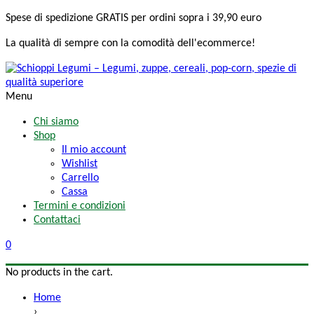
Spese di spedizione
GRATIS
per ordini sopra i 39,90 euro
La qualità di sempre
con la comodità
dell'ecommerce!
Menu
Chi siamo
Shop
Il mio account
Wishlist
Carrello
Cassa
Termini e condizioni
Contattaci
0
No products in the cart.
Home
›