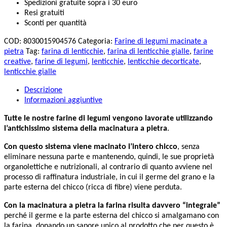
Spedizioni gratuite sopra i 30 euro
Resi gratuiti
Sconti per quantità
COD:
8030015904576
Categoria:
Farine di legumi macinate a
pietra
Tag:
farina di lenticchie
,
farina di lenticchie gialle
,
farine
creative
,
farine di legumi
,
lenticchie
,
lenticchie decorticate
,
lenticchie gialle
Descrizione
Informazioni aggiuntive
Tutte le nostre farine di legumi vengono lavorate utilizzando
l’antichissimo sistema della macinatura a pietra
.
Con questo sistema viene macinato l’intero chicco
, senza
eliminare nessuna parte e mantenendo, quindi, le sue proprietà
organolettiche e nutrizionali, al contrario di quanto avviene nel
processo di raffinatura industriale, in cui il germe del grano e la
parte esterna del chicco (ricca di fibre) viene perduta.
Con la macinatura a pietra la farina risulta davvero “integrale”
perché il germe e la parte esterna del chicco si amalgamano con
la farina, donando un sapore unico al prodotto che per questo è