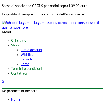
Spese di spedizione
GRATIS
per ordini sopra i 39,90 euro
La qualità di sempre
con la comodità
dell'ecommerce!
Menu
Chi siamo
Shop
Il mio account
Wishlist
Carrello
Cassa
Termini e condizioni
Contattaci
0
No products in the cart.
Home
›