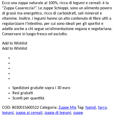
Ecco una zuppa naturale al 100%, ricca di legumi e cereali: è la
“Zuppa Casareccia!”. Le zuppe Schioppi, sono un alimento povero
di grassi ma energetico, ricco di carboidrati, sali minerali e
vitamine. Inoltre, i legumi hanno un alto contenuto di fibre utili a
regolarizzare l’intestino, per cui sono ideali per gli sportivi e
adatte anche a chi segue un’alimentazione vegana e vegetariana.
Conservare in luogo fresco ed asciutto.
Add to Wishlist
Add to Wishlist
Spedizioni gratuite sopra i 30 euro
Resi gratuiti
Sconti per quantità
COD:
8030015600522
Categoria:
Zuppe Mix
Tag:
fagioli
,
farro
,
legumi
,
zuppa ai cereali
,
zuppa di legumi
,
zuppe