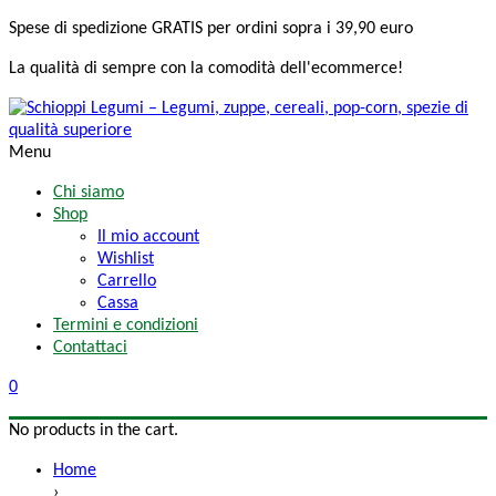
Spese di spedizione
GRATIS
per ordini sopra i 39,90 euro
La qualità di sempre
con la comodità
dell'ecommerce!
Menu
Chi siamo
Shop
Il mio account
Wishlist
Carrello
Cassa
Termini e condizioni
Contattaci
0
No products in the cart.
Home
›