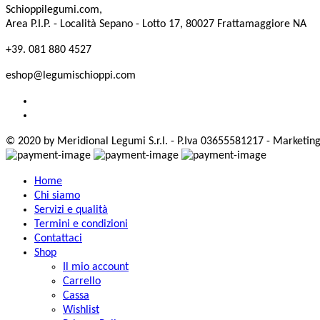
Schioppilegumi.com,
Area P.I.P. - Località Sepano - Lotto 17, 80027 Frattamaggiore NA
+39. 081 880 4527
eshop@legumischioppi.com
© 2020 by Meridional Legumi S.r.l. - P.Iva 03655581217 - Marketing
Home
Chi siamo
Servizi e qualità
Termini e condizioni
Contattaci
Shop
Il mio account
Carrello
Cassa
Wishlist