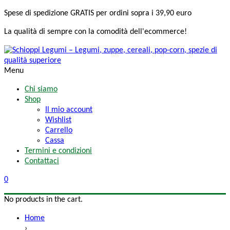
Spese di spedizione
GRATIS
per ordini sopra i 39,90 euro
La qualità di sempre
con la comodità
dell'ecommerce!
Menu
Chi siamo
Shop
Il mio account
Wishlist
Carrello
Cassa
Termini e condizioni
Contattaci
0
No products in the cart.
Home
›