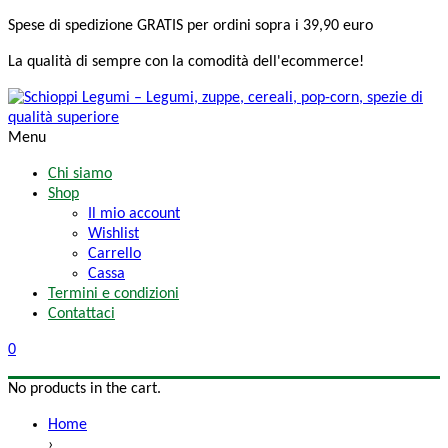
Spese di spedizione
GRATIS
per ordini sopra i 39,90 euro
La qualità di sempre
con la comodità
dell'ecommerce!
Menu
Chi siamo
Shop
Il mio account
Wishlist
Carrello
Cassa
Termini e condizioni
Contattaci
0
No products in the cart.
Home
›