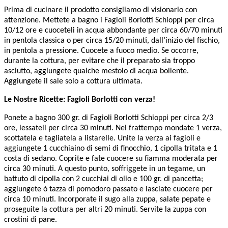
Prima di cucinare il prodotto consigliamo di visionarlo con
attenzione. Mettete a bagno i Fagioli Borlotti Schioppi per circa
10/12 ore e cuoceteli in acqua abbondante per circa 60/70 minuti
in pentola classica o per circa 15/20 minuti, dall’inizio del fischio,
in pentola a pressione. Cuocete a fuoco medio. Se occorre,
durante la cottura, per evitare che il preparato sia troppo
asciutto, aggiungete qualche mestolo di acqua bollente.
Aggiungete il sale solo a cottura ultimata.
Le Nostre Ricette: Fagioli Borlotti con verza!
Ponete a bagno 300 gr. di Fagioli Borlotti Schioppi per circa 2/3
ore, lessateli per circa 30 minuti. Nel frattempo mondate 1 verza,
scottatela e tagliatela a listarelle. Unite la verza ai fagioli e
aggiungete 1 cucchiaino di semi di finocchio, 1 cipolla tritata e 1
costa di sedano. Coprite e fate cuocere su fiamma moderata per
circa 30 minuti. A questo punto, soffriggete in un tegame, un
battuto di cipolla con 2 cucchiai di olio e 100 gr. di pancetta;
aggiungete ó tazza di pomodoro passato e lasciate cuocere per
circa 10 minuti. Incorporate il sugo alla zuppa, salate pepate e
proseguite la cottura per altri 20 minuti. Servite la zuppa con
crostini di pane.