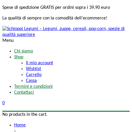
Spese di spedizione
GRATIS
per ordini sopra i 39,90 euro
La qualità di sempre
con la comodità
dell'ecommerce!
Menu
Chi siamo
Shop
Il mio account
Wishlist
Carrello
Cassa
Termini e condizioni
Contattaci
0
No products in the cart.
Home
›