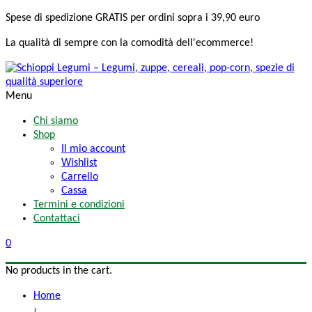
Spese di spedizione
GRATIS
per ordini sopra i 39,90 euro
La qualità di sempre
con la comodità
dell'ecommerce!
Menu
Chi siamo
Shop
Il mio account
Wishlist
Carrello
Cassa
Termini e condizioni
Contattaci
0
No products in the cart.
Home
›