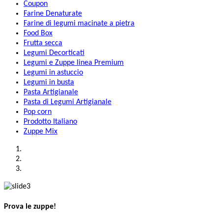
Coupon
Farine Denaturate
Farine di legumi macinate a pietra
Food Box
Frutta secca
Legumi Decorticati
Legumi e Zuppe linea Premium
Legumi in astuccio
Legumi in busta
Pasta Artigianale
Pasta di Legumi Artigianale
Pop corn
Prodotto Italiano
Zuppe Mix
Prova le zuppe!