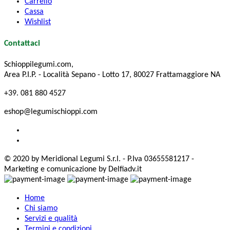
Carrello
Cassa
Wishlist
Contattaci
Schioppilegumi.com,
Area P.I.P. - Località Sepano - Lotto 17, 80027 Frattamaggiore NA
+39. 081 880 4527
eshop@legumischioppi.com
© 2020 by Meridional Legumi S.r.l. - P.Iva 03655581217 -
Marketing e comunicazione by Delfiadv.it
Home
Chi siamo
Servizi e qualità
Termini e condizioni