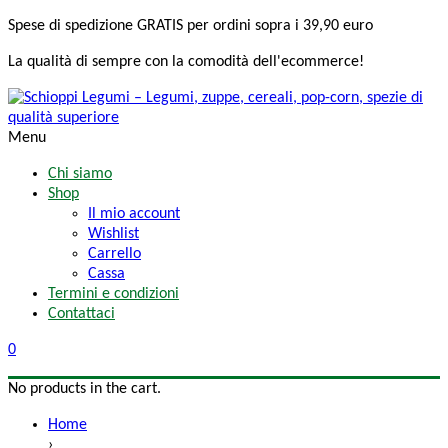
Spese di spedizione
GRATIS
per ordini sopra i 39,90 euro
La qualità di sempre
con la comodità
dell'ecommerce!
Menu
Chi siamo
Shop
Il mio account
Wishlist
Carrello
Cassa
Termini e condizioni
Contattaci
0
No products in the cart.
Home
›