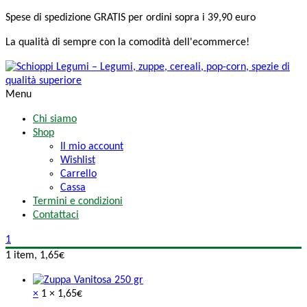
Spese di spedizione
GRATIS
per ordini sopra i 39,90 euro
La qualità di sempre
con la comodità
dell'ecommerce!
Menu
Chi siamo
Shop
Il mio account
Wishlist
Carrello
Cassa
Termini e condizioni
Contattaci
1
1 item,
1,65
€
×
1 ×
1,65
€