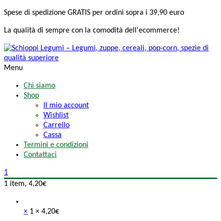
Spese di spedizione
GRATIS
per ordini sopra i 39,90 euro
La qualità di sempre
con la comodità
dell'ecommerce!
Menu
Chi siamo
Shop
Il mio account
Wishlist
Carrello
Cassa
Termini e condizioni
Contattaci
1
1 item,
4,20
€
×
1 ×
4,20
€