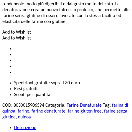
rendendole molto più digeribili e dal gusto molto delicato. La
denaturazione crea un nuovo intreccio proteico, che permette alle
farine senza glutine di essere lavorate con la stessa facilità ed
elasticità delle farine con glutine.
Add to Wishlist
Add to Wishlist
Spedizioni gratuite sopra i 30 euro
Resi gratuiti
Sconti per quantità
COD:
8030015906594
Categoria:
Farine Denaturate
Tag:
farina di
quinoa
,
farine
,
farine denaturate
,
farine gluten free
,
farine senza
glutine
,
quinoa
Descrizione