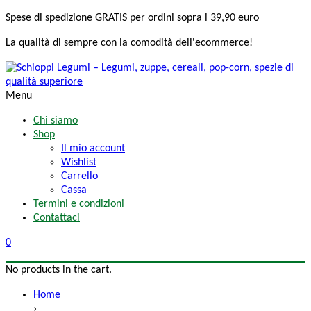
Spese di spedizione
GRATIS
per ordini sopra i 39,90 euro
La qualità di sempre
con la comodità
dell'ecommerce!
Menu
Chi siamo
Shop
Il mio account
Wishlist
Carrello
Cassa
Termini e condizioni
Contattaci
0
No products in the cart.
Home
›