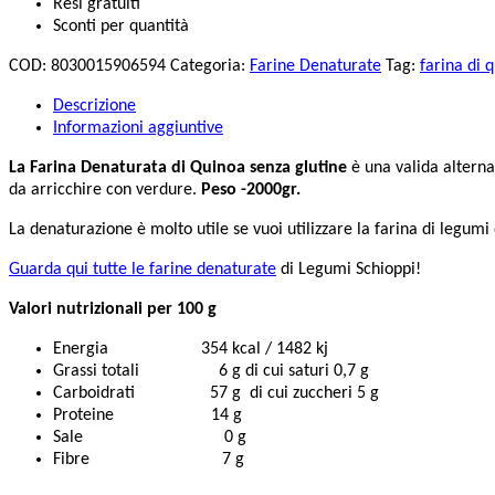
Resi gratuiti
Sconti per quantità
COD:
8030015906594
Categoria:
Farine Denaturate
Tag:
farina di 
Descrizione
Informazioni aggiuntive
La Farina Denaturata di Quinoa senza glutine
è una valida alternat
da arricchire con verdure.
Peso -2000gr.
La denaturazione è molto utile se vuoi utilizzare la farina di legumi
Guarda qui tutte le farine denaturate
di Legumi Schioppi!
Valori nutrizionali per 100 g
Energia 354 kcal / 1482 kj
Grassi totali 6 g di cui saturi 0,7 g
Carboidrati 57 g di cui zuccheri 5 g
Proteine 14 g
Sale 0 g
Fibre 7 g