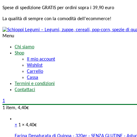
Spese di spedizione
GRATIS
per ordini sopra i 39,90 euro
La qualità di sempre
con la comodità
dell'ecommerce!
Menu
Chi siamo
Shop
Il mio account
Wishlist
Carrello
Cassa
Termini e condizioni
Contattaci
1
1 item,
4,40
€
×
1 ×
4,40
€
Farina Denaturata di Quinoa - 320gr - SENZA GLUTINE - Astuc