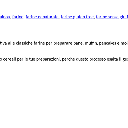
quinoa
,
farine
,
farine denaturate
,
farine gluten free
,
farine senza glut
iva alle classiche farine per preparare pane, muffin, pancakes e molte
 o cereali per le tue preparazioni, perché questo processo esalta il gu