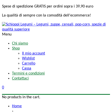
Spese di spedizione
GRATIS
per ordini sopra i 39,90 euro
La qualità di sempre
con la comodità
dell'ecommerce!
Menu
Chi siamo
Shop
Il mio account
Wishlist
Carrello
Cassa
Termini e condizioni
Contattaci
0
No products in the cart.
Home
›