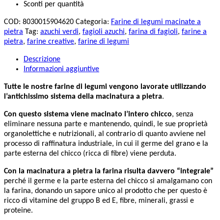
Sconti per quantità
COD:
8030015904620
Categoria:
Farine di legumi macinate a
pietra
Tag:
azuchi verdi
,
fagioli azuchi
,
farina di fagioli
,
farine a
pietra
,
farine creative
,
farine di legumi
Descrizione
Informazioni aggiuntive
Tutte le nostre farine di legumi vengono lavorate utilizzando
l’antichissimo sistema della macinatura a pietra
.
Con questo sistema viene macinato l’intero chicco
, senza
eliminare nessuna parte e mantenendo, quindi, le sue proprietà
organolettiche e nutrizionali, al contrario di quanto avviene nel
processo di raffinatura industriale, in cui il germe del grano e la
parte esterna del chicco (ricca di fibre) viene perduta.
Con la macinatura a pietra la farina risulta davvero “integrale”
perché il germe e la parte esterna del chicco si amalgamano con
la farina, donando un sapore unico al prodotto che per questo è
ricco di vitamine del gruppo B ed E, fibre, minerali, grassi e
proteine.