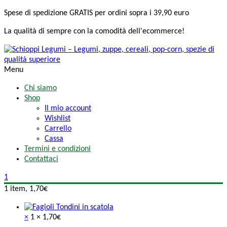
Spese di spedizione
GRATIS
per ordini sopra i 39,90 euro
La qualità di sempre
con la comodità
dell'ecommerce!
Menu
Chi siamo
Shop
Il mio account
Wishlist
Carrello
Cassa
Termini e condizioni
Contattaci
1
1 item,
1,70
€
×
1 ×
1,70
€