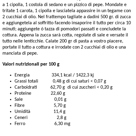
a 1 cipolla, 1 costola di sedano e un pizzico di pepe. Mondate e
tritate 1 carota, 1 cipolla e lasciatela appassire in un tegame con
2 cucchiai di olio. Nel frattempo tagliate a dadini 500 gr. di zucca
e aggiungetela al soffritto facendo insaporire il tutto per circa 10
minuti; aggiungete ó tazza di pomodori passati e concludete la
cottura. Appena la zucca sarà cotta, regolate di sale e versate il
tutto nelle lenticchie. Calate 200 gr di pasta a vostro piacere,
portate il tutto a cottura e irrodate con 2 cucchiai di olio e una
manciata di pepe.
Valori nutrizionali per 100 g
Energia 334,1 kcal / 1422,3 kj
Grassi totali 0,48 g di cui saturi < 0,07 g
Carboidrati 62,70 g di cui zuccheri < 0,20 g
Proteine 22,60 g
Sale 0,01 g
Fibre 5,70 g
Umidità 11,4 g
Ceneri 2,8 g
Ferro 6,30 mg